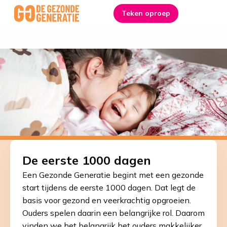
De eerste 1000 dagen
Link
Teken oproep
Me
to
homepage
De eerste 1000 dagen
Een Gezonde Generatie begint met een gezonde
start tijdens de eerste 1000 dagen. Dat legt de
basis voor gezond en veerkrachtig opgroeien.
Ouders spelen daarin een belangrijke rol. Daarom
vinden we het belangrijk het ouders makkelijker