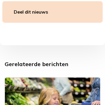
Deel dit nieuws
Deel
Deel
op
op
LinkedIn
Whatsa
Gerelateerde berichten
Leer
meer
over
78
organisaties