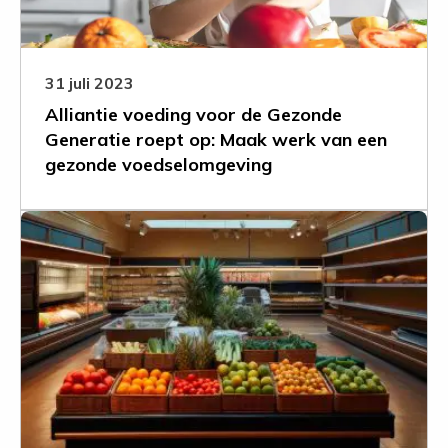
Generatie
roept
op:
Maak
31 juli 2023
werk
Alliantie voeding voor de Gezonde
van
Generatie roept op: Maak werk van een
een
gezonde voedselomgeving
gezonde
voedselomgeving
Leer
meer
over
Consument
wil
gezond
eten,
maar
lijkt
machteloos