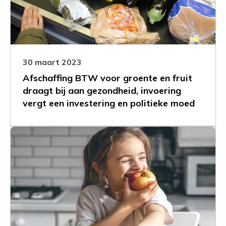
en
fruit
draagt
bij
aan
30 maart 2023
gezondheid,
Afschaffing BTW voor groente en fruit
invoering
draagt bij aan gezondheid, invoering
vergt
vergt een investering en politieke moed
een
investering
en
Leer
politieke
meer
moed
over
Alliantie
voeding
voor
de
Gezonde