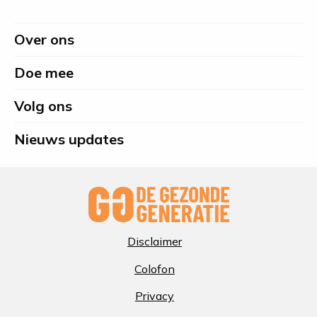
van
van
website
Aidsfonds
Prinses
van
Site
–
Beatrix
Over ons
Trombosestichting
Soa
Spierfonds
footer
Nederland
Aids
Doe mee
Nederland
Volg ons
Nieuws updates
Disclaimer
Colofon
Privacy