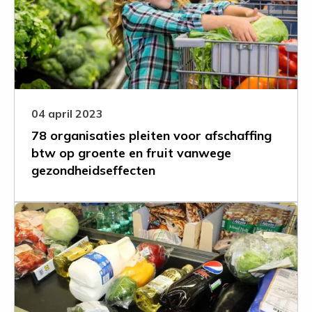
pleiten
voor
afschaffing
btw
op
groente
en
04 april 2023
fruit
78 organisaties pleiten voor afschaffing
vanwege
btw op groente en fruit vanwege
gezondheidseffecten
gezondheidseffecten
Leer
meer
over
Afschaffing
BTW
voor
groente