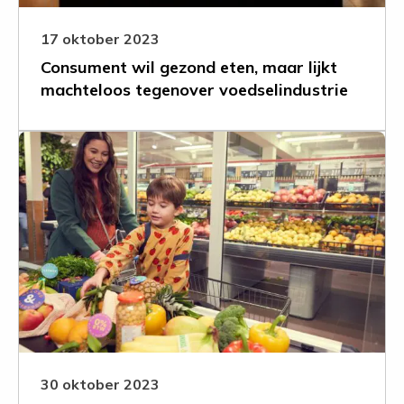
tegenover
voedselindustrie
17 oktober 2023
Consument wil gezond eten, maar lijkt
machteloos tegenover voedselindustrie
Leer
meer
over
Helft
van
Nederlanders
vindt:
‘Landelijke
politiek
doet
onvoldoende
om
30 oktober 2023
gezondheid