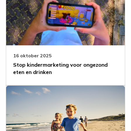
kindermarketing
voor
ongezond
eten
en
drinken
16 oktober 2025
Stop kindermarketing voor ongezond
eten en drinken
Leer
meer
over
Goede
aanknopingspunten,
maar