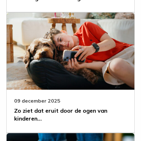
Leer
meer
over
Zo
ziet
dat
eruit
door
de
ogen
van
kinderen…
09 december 2025
Zo ziet dat eruit door de ogen van
kinderen…
Leer