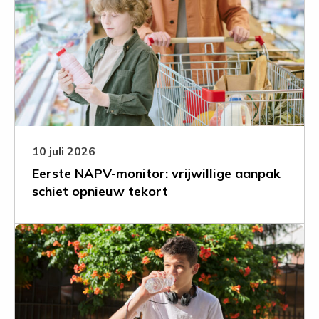
Eerste
NAPV-
monitor:
vrijwillige
aanpak
schiet
opnieuw
tekort
10 juli 2026
Eerste NAPV-monitor: vrijwillige aanpak
schiet opnieuw tekort
Leer
meer
over
Voor
de
gezondste