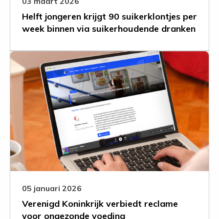
03 maart 2026
suikerhoudende
Helft jongeren krijgt 90 suikerklontjes per
dranken
week binnen via suikerhoudende dranken
Leer
meer
over
Verenigd
Koninkrijk
verbiedt
reclame
voor
ongezonde
voeding
05 januari 2026
Verenigd Koninkrijk verbiedt reclame
voor ongezonde voeding