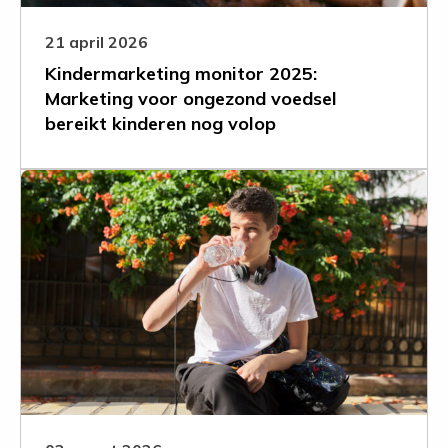
bereikt
kinderen
21 april 2026
nog
Kindermarketing monitor 2025:
volop
Marketing voor ongezond voedsel
bereikt kinderen nog volop
Leer
meer
over
Helft
jongeren
krijgt
90
suikerklontjes
per
week
binnen
via