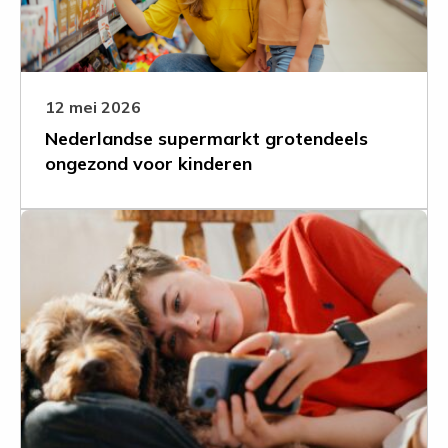
voor
kinderen
12 mei 2026
Nederlandse supermarkt grotendeels
ongezond voor kinderen
Leer
meer
over
Kindermarketing
monitor
2025:
Marketing
voor
ongezond
voedsel