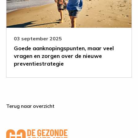
veel
vragen
en
zorgen
over
de
03 september 2025
nieuwe
Goede aanknopingspunten, maar veel
preventiestrategie
vragen en zorgen over de nieuwe
preventiestrategie
Terug naar overzicht