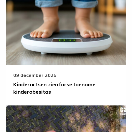
meer
over
Kinderartsen
zien forse toename
kinderobesitas
09 december 2025
Kinderartsen zien forse toename
kinderobesitas
Leer
meer
over
Stop