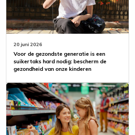
generatie
is
een
suikertaks
hard
nodig:
20 juni 2026
bescherm
Voor de gezondste generatie is een
de
suikertaks hard nodig: bescherm de
gezondheid
gezondheid van onze kinderen
van
onze
kinderen
Leer
meer
over
Nederlandse
supermarkt
grotendeels
ongezond