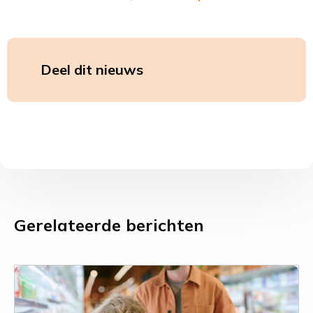
Deel dit nieuws
Deel
Deel
op
op
LinkedIn
Whatsa
Gerelateerde berichten
Leer
meer
over