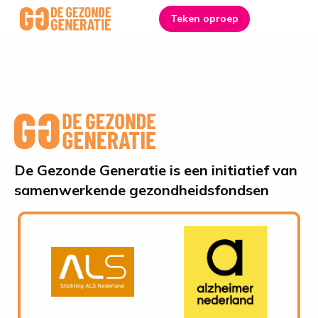
Investeren in een goede start tijdens de eerste duizend dagen
Link
Teken oproep
Me
to
homepage
De Gezonde Generatie is een initiatief van
samenwerkende gezondheidsfondsen
Ga
Ga
naar
naar
website
website