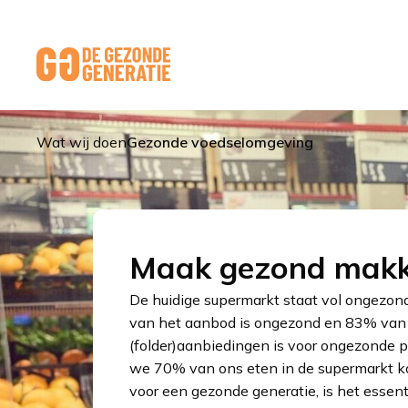
Link
to
homepage
Wat wij doen
Gezonde voedselomgeving
Maak gezond makke
De huidige supermarkt staat vol ongezon
van het aanbod is ongezond en 83% van
(folder)aanbiedingen is voor ongezonde pr
we 70% van ons eten in de supermarkt k
voor een gezonde generatie, is het essen