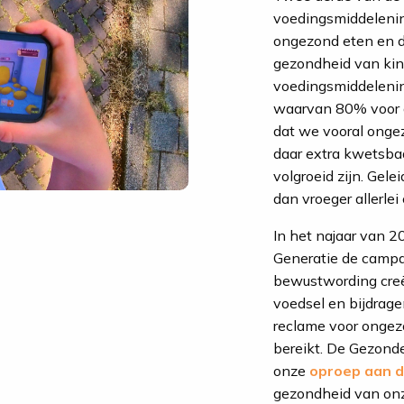
voedingsmiddeleni
ongezond eten en dr
gezondheid van kin
voedingsmiddelenindu
waarvan 80% voor o
dat we vooral onge
daar extra kwetsbaa
volgroeid zijn. Gelei
dan vroeger allerle
In het najaar van 
Generatie de campa
bewustwording creë
voedsel en bijdrag
reclame voor ongezo
bereikt. De Gezond
onze
oproep aan d
gezondheid van onz