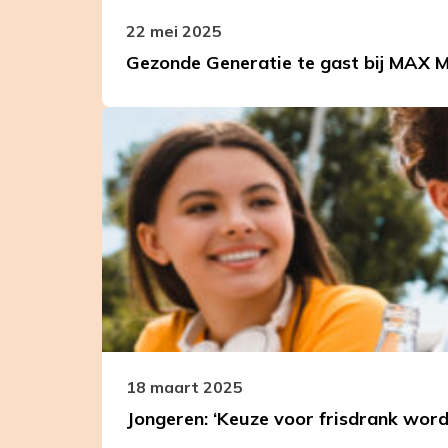
over
de
22 mei 2025
ongezonde
Gezonde Generatie te gast bij MAX 
voedselomgeving
Leer
meer
over
Jongeren:
‘Keuze
voor
frisdrank
wordt
vooral
door
omgeving
opgelegd’
18 maart 2025
Jongeren: ‘Keuze voor frisdrank wor