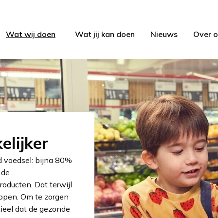
Wat wij doen
Wat jij kan doen
Nieuws
Over o
lijker
d voedsel: bijna 80%
 de
oducten. Dat terwijl
open. Om te zorgen
tieel dat de gezonde