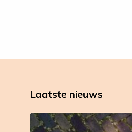
Laatste nieuws
Leer
meer
over