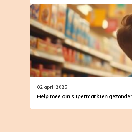
Leer
meer
over
Help
mee
om
supermarkten
gezonder
te
maken
en
teken
02 april 2025
onze
Help mee om supermarkten gezonder 
ouderbrief