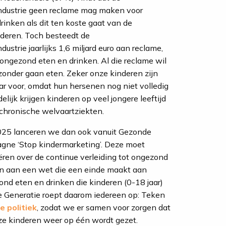
ndustrie geen reclame mag maken voor
inken als dit ten koste gaat van de
deren. Toch besteedt de
strie jaarlijks 1,6 miljard euro aan reclame,
ngezond eten en drinken. Al die reclame wil
zonder gaan eten. Zeker onze kinderen zijn
r voor, omdat hun hersenen nog niet volledig
delijk krijgen kinderen op veel jongere leeftijd
i chronische welvaartziekten.
2025 lanceren we dan ook vanuit Gezonde
gne ‘Stop kindermarketing’. Deze moet
ren over de continue verleiding tot ongezond
en aan een wet die een einde maakt aan
nd eten en drinken die kinderen (0-18 jaar)
e Generatie roept daarom iedereen op: Teken
e politiek
, zodat we er samen voor zorgen dat
e kinderen weer op één wordt gezet.