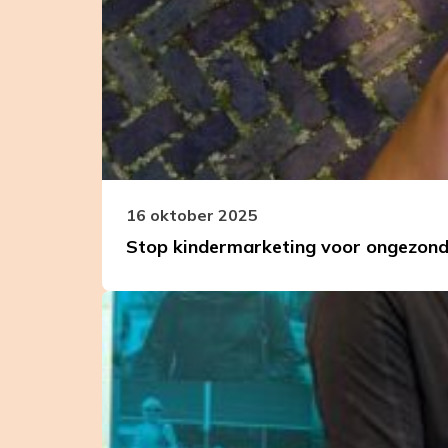
Stop
kindermarketing
voor
ongezond
eten
en
drinken
16 oktober 2025
Stop kindermarketing voor ongezond 
Leer
meer
over
Ruim
11.000
handtekeningen
voor