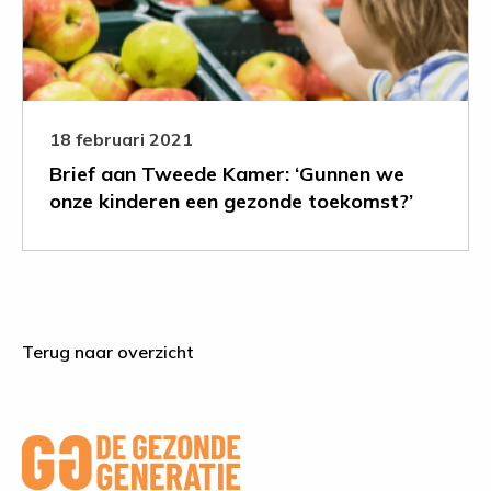
Kamer:
‘Gunnen
we
onze
kinderen
een
18 februari 2021
gezonde
Brief aan Tweede Kamer: ‘Gunnen we
toekomst?’
onze kinderen een gezonde toekomst?’
Terug naar overzicht