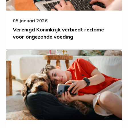
voeding
05 januari 2026
Verenigd Koninkrijk verbiedt reclame
voor ongezonde voeding
Leer
meer
over
Zo
ziet
dat
eruit
door
de
ogen
van