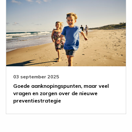
meer
over
Goede
aanknopingspunten,
maar
veel
vragen
en
zorgen
over
de
03 september 2025
nieuwe
Goede aanknopingspunten, maar veel
preventiestrategie
vragen en zorgen over de nieuwe
preventiestrategie