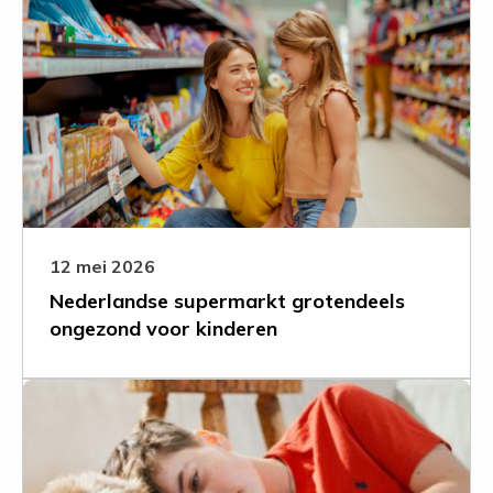
over
Nederlandse
supermarkt
grotendeels
ongezond
voor
kinderen
12 mei 2026
Nederlandse supermarkt grotendeels
ongezond voor kinderen
Leer
meer
over
Kindermarketing