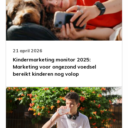
monitor
2025:
Marketing
voor
ongezond
voedsel
bereikt
kinderen
21 april 2026
nog
Kindermarketing monitor 2025:
volop
Marketing voor ongezond voedsel
bereikt kinderen nog volop
Leer
meer
over
Helft
jongeren
krijgt