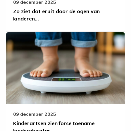
kinderen…
09 december 2025
Zo ziet dat eruit door de ogen van
kinderen…
Leer
meer
over
Kinderartsen
zien forse toename
kinderobesitas
09 december 2025
Kinderartsen zien forse toename
kinderobesitas