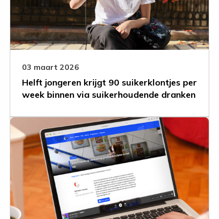
90
suikerklontjes
per
week
binnen
via
03 maart 2026
suikerhoudende
Helft jongeren krijgt 90 suikerklontjes per
dranken
week binnen via suikerhoudende dranken
Leer
meer
over
Verenigd
Koninkrijk
verbiedt
reclame
voor
ongezonde