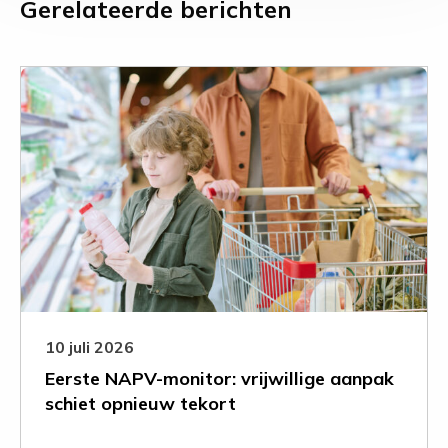
Gerelateerde berichten
Leer
meer
over
Eerste
NAPV-
monitor:
vrijwillige
aanpak
schiet
opnieuw
tekort
10 juli 2026
Eerste NAPV-monitor: vrijwillige aanpak
schiet opnieuw tekort