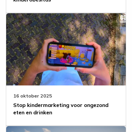
Leer
meer
over
Stop
kindermarketing
voor
ongezond
eten
en
drinken
16 oktober 2025
Stop kindermarketing voor ongezond
eten en drinken
Leer