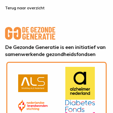
Terug naar overzicht
De Gezonde Generatie is een initiatief van
samenwerkende gezondheidsfondsen
Ga
Ga
naar
naar
website
website
van
van
Ga
Ga
Stichting
Alzheimer