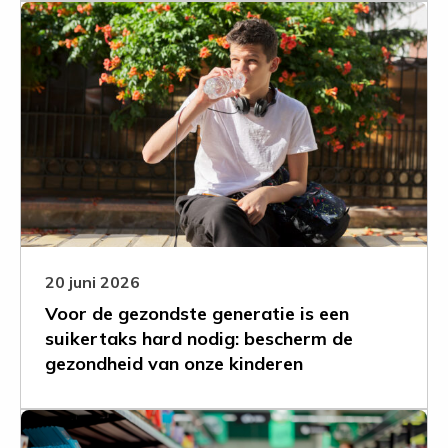
Leer
meer
over
Voor
de
gezondste
generatie
is
een
suikertaks
hard
nodig:
20 juni 2026
bescherm
Voor de gezondste generatie is een
de
suikertaks hard nodig: bescherm de
gezondheid
gezondheid van onze kinderen
van
onze
kinderen
Leer
meer