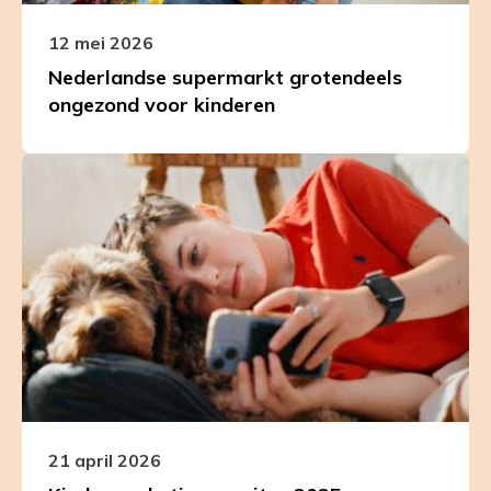
12 mei 2026
Nederlandse supermarkt grotendeels
ongezond voor kinderen
Leer
meer
over
Kindermarketing
monitor
2025:
Marketing
voor
ongezond
voedsel
bereikt
kinderen
21 april 2026
nog