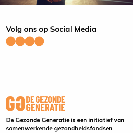
Volg ons op Social Media
Ga
Ga
ga
Ga
naar
naar
naar
naar
Facebook
YouTube
LinkedIn
Instagram
De Gezonde Generatie is een initiatief van
samenwerkende gezondheidsfondsen