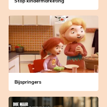
Stop kindermarketing
Leer
meer
over
Bijspringers
Bijspringers
Leer
meer