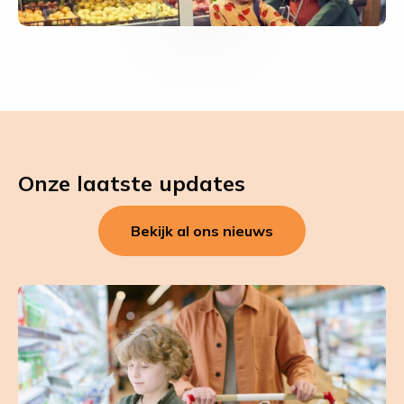
video
Onze laatste updates
Bekijk al ons nieuws
Leer
meer
over
Eerste
NAPV-
monitor: