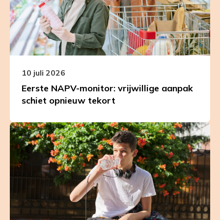
vrijwillige
aanpak
schiet
opnieuw
tekort
10 juli 2026
Eerste NAPV-monitor: vrijwillige aanpak
schiet opnieuw tekort
Leer
meer
over
Voor
de
gezondste
generatie
is