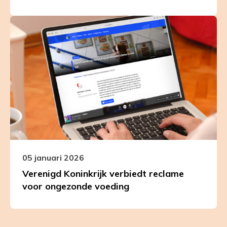
Leer
meer
over
Verenigd
Koninkrijk
verbiedt
reclame
voor
ongezonde
voeding
05 januari 2026
Verenigd Koninkrijk verbiedt reclame
voor ongezonde voeding