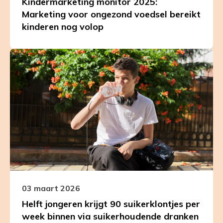
Kindermarketing monitor 2025:
volop
Marketing voor ongezond voedsel bereikt
kinderen nog volop
Leer
meer
over
Helft
jongeren
krijgt
90
suikerklontjes
per
week
binnen
via
03 maart 2026
suikerhoudende
Helft jongeren krijgt 90 suikerklontjes per
dranken
week binnen via suikerhoudende dranken