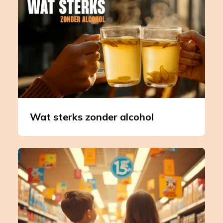
over
Wat
sterks
zonder
alcohol
Wat sterks zonder alcohol
Leer
meer
over
Op
zoek
naar