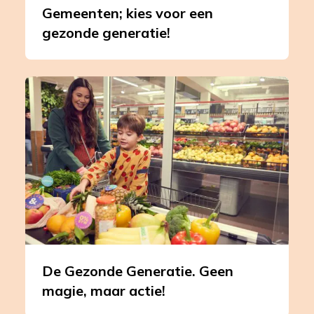
Gemeenten; kies voor een
gezonde generatie!
Leer
meer
over
De
Gezonde
Generatie.
Geen
magie,
maar
actie!
De Gezonde Generatie. Geen
magie, maar actie!