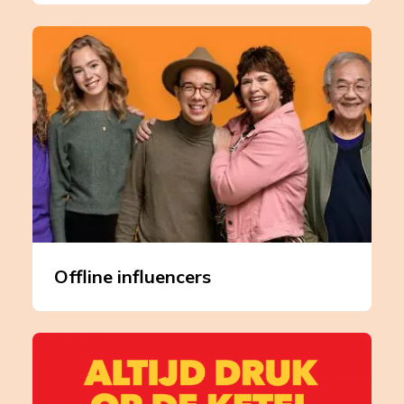
Leer
meer
over
Offline
influencers
Offline influencers
Leer
meer
over