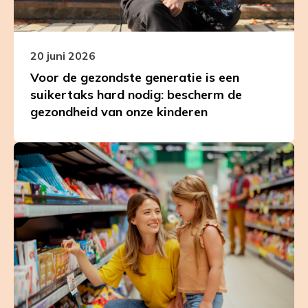
een
suikertaks
hard
nodig:
20 juni 2026
bescherm
Voor de gezondste generatie is een
de
suikertaks hard nodig: bescherm de
gezondheid
gezondheid van onze kinderen
van
onze
Leer
kinderen
meer
over
Nederlandse
supermarkt
grotendeels
ongezond
voor
kinderen