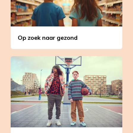
gezond
Op zoek naar gezond
Leer
meer
over
Gemeenten;
kies
voor
een
gezonde
generatie!